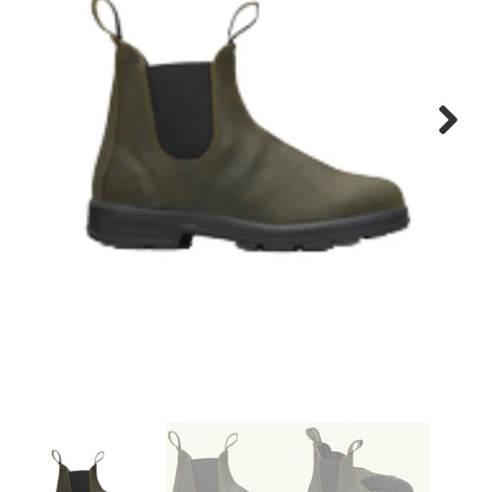
Schoenen info
Cadeaubon
Vacature
Next
Breng ons een bezoekje!
Contact
Over ons