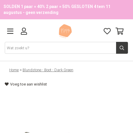
SOLDEN 1 paar = 40% 2 paar = 50% GESLOTEN 4 tem 11
augustus - geen verzending
Schoenen
Home
>
Blundstone - Boot - Dark Green
Voeg toe aan wishlist
School
Accessoires
Onze merken