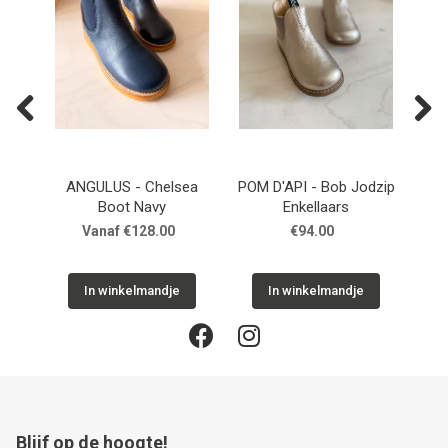
Previous
Next
ge
ANGULUS - Chelsea
POM D'API - Bob Jodzip
POM
Boot Navy
Enkellaars
Vanaf €128.00
€94.00
In winkelmandje
In winkelmandje
Blijf op de hoogte!