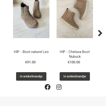
Next
HIP - Boot naturel Leo
HIP - Chelsea Boot
PO
Nubuck
€91.00
€100.00
In winkelmandje
In winkelmandje