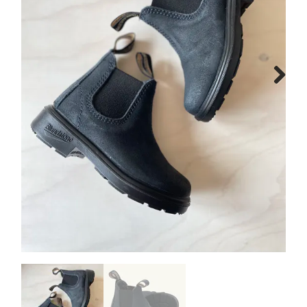
Schoenen info
Cadeaubon
Vacature
Next
Breng ons een bezoekje!
Contact
Over ons