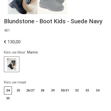
Blundstone - Boot Kids - Suede Navy
401
€ 130,00
Kies uw kleur:
Marine
Kies uw maat:
24
25
26/27
28
29
30/31
32
33
34
35