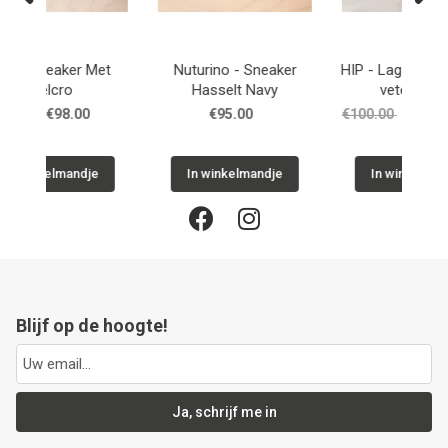
Previous
Next
Sneaker
HIP - Lage Sneaker met
HIP - Lage Sneaker Mini
Navy
veter en rits
€100.00
vanaf €60.00
€95.00
€57.00
andje
In winkelmandje
In winkelmandje
Blijf op de hoogte!
Ja, schrijf me in