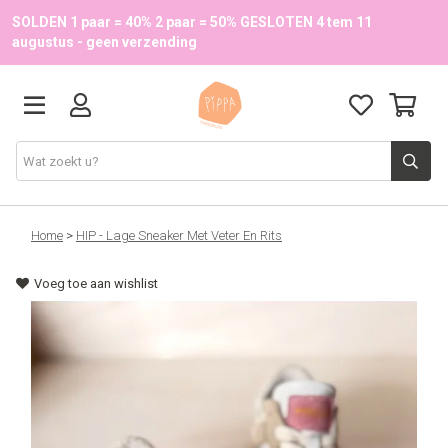
SOLDEN 1 paar = 40% 2 paar = 50% GESLOTEN 4 tem 11
augustus - geen verzending
Schoenen
Home
>
HIP - Lage Sneaker Met Veter En Rits
Voeg toe aan wishlist
School
Accessoires
Onze merken