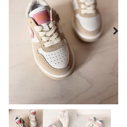
Schoenen info
Cadeaubon
Vacature
Next
Breng ons een bezoekje!
Contact
Over ons