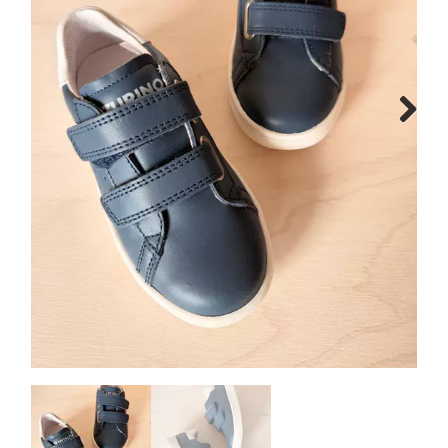
Schoenen info
Cadeaubon
Vacature
Next
Breng ons een bezoekje!
Contact
Over ons