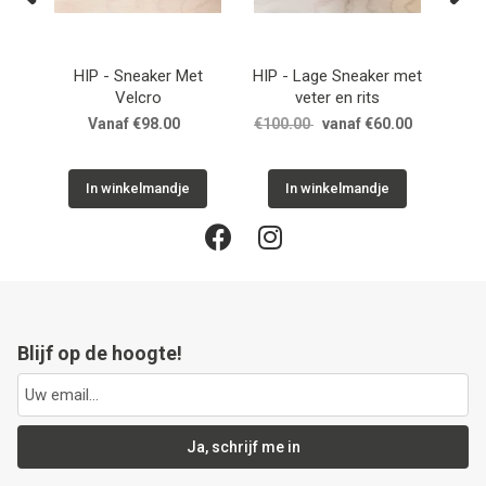
Previous
Next
Lage Sneaker met
HIP - Lage Sneaker Mini
NATURINO X FLO
eter en rits
MOUNTAIN - Snea
met rekveter
0
vanaf €60.00
€95.00
€57.00
€117.00
€70.20
 winkelmandje
In winkelmandje
In winkelmandje
Blijf op de hoogte!
Ja, schrijf me in