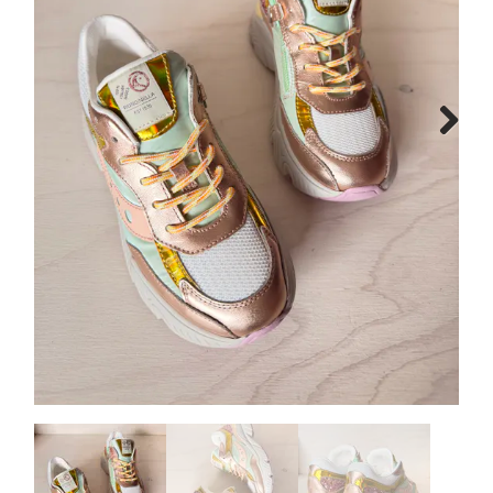
Schoenen info
Cadeaubon
Vacature
Next
Breng ons een bezoekje!
Contact
Over ons