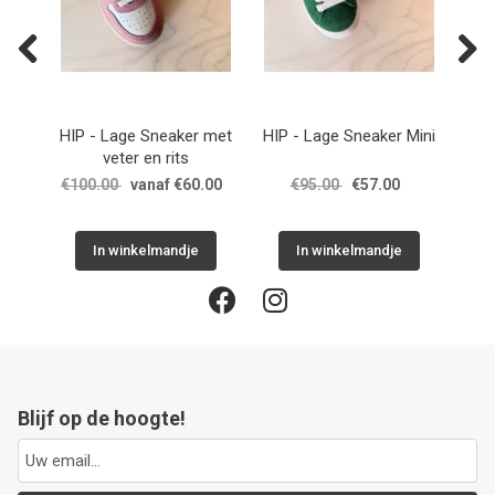
Previous
Next
er
HIP - Lage Sneaker met
HIP - Lage Sneaker Mini
NA
veter en rits
MO
€100.00
vanaf €60.00
€95.00
€57.00
In winkelmandje
In winkelmandje
Blijf op de hoogte!