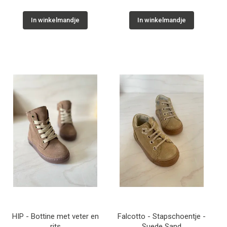
In winkelmandje
In winkelmandje
HIP - Bottine met veter en
Falcotto - Stapschoentje -
rits
Suede Sand