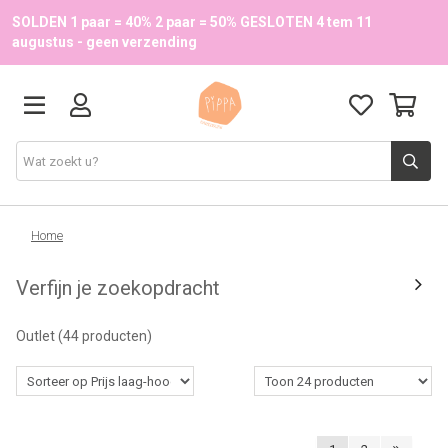
SOLDEN 1 paar = 40% 2 paar = 50% GESLOTEN 4 tem 11
augustus - geen verzending
Schoenen
Home
Verfijn je zoekopdracht
School
Outlet
(44 producten)
Accessoires
Onze merken