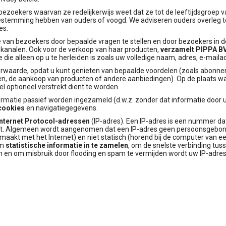
ezoekers waarvan ze redelijkerwijs weet dat ze tot de leeftijdsgroep 
oestemming hebben van ouders of voogd. We adviseren ouders overleg te
es.
e van bezoekers door bepaalde vragen te stellen en door bezoekers in d
-kanalen. Ook voor de verkoop van haar producten,
verzamelt PIPPA BV
die alleen op u te herleiden is zoals uw volledige naam, adres, e-maila
orwaarde, opdat u kunt genieten van bepaalde voordelen (zoals abonn
den, de aankoop van producten of andere aanbiedingen). Op de plaats w
 optioneel verstrekt dient te worden.
rmatie passief worden ingezameld (d.w.z. zonder dat informatie door uz
cookies
en navigatiegegevens.
Internet Protocol-adressen
(IP-adres). Een IP-adres is een nummer d
ernet. Algemeen wordt aangenomen dat een IP-adres geen persoonsgebo
maakt met het Internet) en niet statisch (horend bij de computer van ee
om
statistische informatie in te zamelen
, om de snelste verbinding tus
n en om misbruik door flooding en spam te vermijden wordt uw IP-adres 