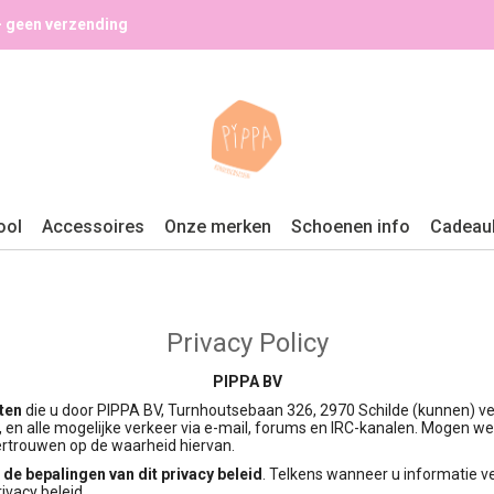
- geen verzending
ool
Accessoires
Onze merken
Schoenen info
Cadeau
Privacy Policy
PIPPA BV
ten
die u door PIPPA BV, Turnhoutsebaan 326, 2970 Schilde (kunnen) ver
 en alle mogelijke verkeer via e-mail, forums en IRC-kanalen. Mogen we u
vertrouwen op de waarheid hiervan.
de bepalingen van dit privacy beleid
. Telkens wanneer u informatie ve
ivacy beleid.