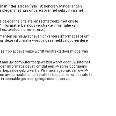
van
minderjarigen
(min 18) behoren. Minderjarigen
 plegen met hun kinderen over het gebruik van het
e gelegenheid te stellen rechtstreeks met ons te
 informatie
. De aldus verstrekte informatie kan
dres, telefoonnummer, enz.).
ementen op nieuwsbrieven of verdere informatie) of om
aar deze informatie wordt ingezameld vindt u
verdere
elf op actieve wijze wordt verstrekt) door middel van
at aan uw computer toegewezen wordt door uw Internet
nden informatie bevat, omdat een IP-adres doorgaans
n bepaalde gebruiker) is. Wij maken gebruik van uw IP-
sen uw computer en onze site te bepalen en om de site te
in bepaalde gevallen gelogd door de server.