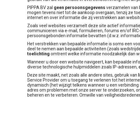
PIPPA BV zal
geen persoonsgegevens
verzamelen van b
mogen tevens niet tot de aankoop overgaan, tenzij ze t
internet en over informatie die zij verstrekken aan websit
Zoals veel websites verzamelt deze site actief informati
communiceren via e-mail, formulieren, forums en/of IRC
persoonsgebonden informatie bevatten (d.w.z. informatie 
Het verstrekken van bepaalde informatie is soms een vo
deel te nemen aan bepaalde activiteiten (zoals wedstrij
toelichting
omtrent welke informatie noodzakelijk dan wel
Wanneer u door een website navigeert, kan bepaalde info
diverse technologische hulpmiddelen zoals IP-adressen,
Deze site maakt, net zoals alle andere sites, gebruik van
Service Provider om u toegang te verlenen tot het int
dynamisch (het wijzigt telkens wanneer u een verbinding 
adres om problemen met onze server te onderzoeken, 
beheren en te verbeteren. Omwille van veiligheidsredene