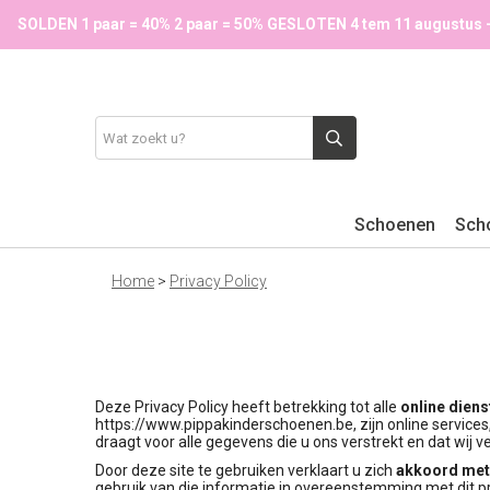
SOLDEN 1 paar = 40% 2 paar = 50% GESLOTEN 4 tem 11 augustus 
Schoenen
Sch
Home
>
Privacy Policy
Deze Privacy Policy heeft betrekking tot alle
online diens
https://www.pippakinderschoenen.be, zijn online services,
draagt voor alle gegevens die u ons verstrekt en dat wij 
Door deze site te gebruiken verklaart u zich
akkoord met 
gebruik van die informatie in overeenstemming met dit pr