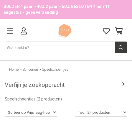
SOLDEN 1 paar = 40% 2 paar = 50% GESLOTEN 4 tem 11
augustus - geen verzending
Schoenen
Home
>
Schoenen
>
Speelschoentjes
Verfijn je zoekopdracht
School
Speelschoentjes
(2 producten)
Accessoires
Onze merken