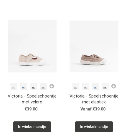
Schoenen info
Cadeaubon
Vacature
Breng ons een bezoekje!
Contact
Over ons
Victoria - Speelschoentje
Victoria - Speelschoentje
met velcro
met elastiek
€39.00
Vanaf €39.00
In winkelmandje
In winkelmandje