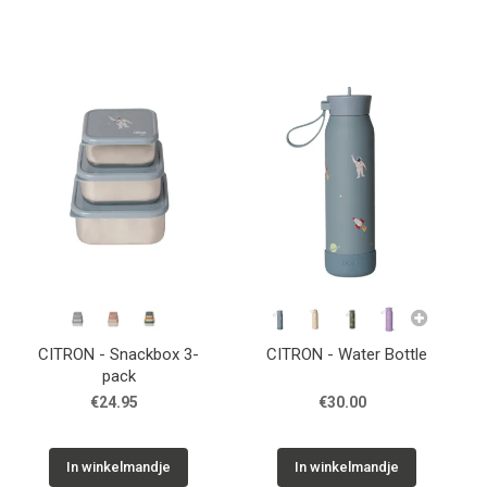
Schoenen info
Cadeaubon
Vacature
Breng ons een bezoekje!
Contact
Over ons
CITRON - Snackbox 3-
CITRON - Water Bottle
pack
€24.95
€30.00
In winkelmandje
In winkelmandje