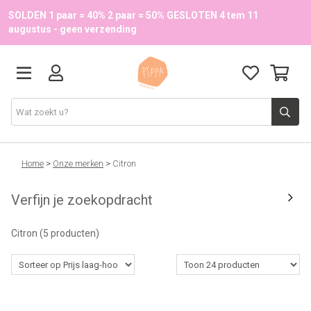
SOLDEN 1 paar = 40% 2 paar = 50% GESLOTEN 4 tem 11
augustus - geen verzending
Schoenen
Home
>
Onze merken
>
Citron
Verfijn je zoekopdracht
School
Citron
(5 producten)
Accessoires
Onze merken