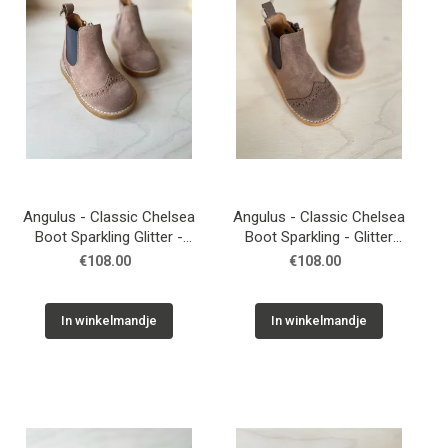
Angulus - Classic Chelsea
Angulus - Classic Chelsea
Boot Sparkling Glitter -
Boot Sparkling - Glitter
Mauve Grey
Dark Taupe Brown
€108.00
€108.00
In winkelmandje
In winkelmandje