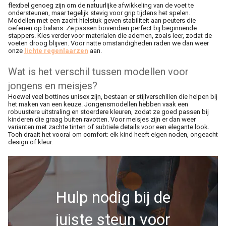
flexibel genoeg zijn om de natuurlijke afwikkeling van de voet te
ondersteunen, maar tegelijk stevig voor grip tijdens het spelen.
Modellen met een zacht hielstuk geven stabiliteit aan peuters die
oefenen op balans. Ze passen bovendien perfect bij beginnende
stappers. Kies verder voor materialen die ademen, zoals leer, zodat de
voeten droog blijven. Voor natte omstandigheden raden we dan weer
onze
lichte regenlaarzen
aan.
Wat is het verschil tussen modellen voor
jongens en meisjes?
Hoewel veel bottines unisex zijn, bestaan er stijlverschillen die helpen bij
het maken van een keuze. Jongensmodellen hebben vaak een
robuustere uitstraling en stoerdere kleuren, zodat ze goed passen bij
kinderen die graag buiten ravotten. Voor meisjes zijn er dan weer
varianten met zachte tinten of subtiele details voor een elegante look.
Toch draait het vooral om comfort: elk kind heeft eigen noden, ongeacht
design of kleur.
Hulp nodig bij de
juiste steun voor