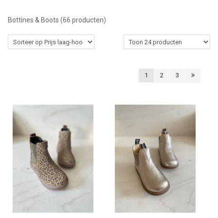
Schoenen info
Bottines & Boots
(66 producten)
Cadeaubon
Vacature
1
2
3
Breng ons een bezoekje!
Contact
Over ons